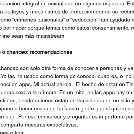
 educación integral en sexualidad en algunos espacios. E
cia de leyes y mecanismos de protección donde se recono
como “crímenes pasionales” o “seducción” han ayudado m
o por hacer porque temas como estos: consentimiento, r
online sean más mainstream
as o chanceo: recomendaciones
chanceo son solo otra forma de conocer a personas y ya.
 Yo las he usado como forma de conocer cuadres, e incl
ocí en apps. Mi actual pareja . El hecho de estar en Ti
uieras sexo a la primera. Es un mito, en las apps hay m
stintas, desde quienes están de vacaciones en un sitio y
pañe a hacer cosas de turístas o gente que sí quiere so
n bien. Por eso conversar y preguntar es importante pa
 comparta nuestras expectativas.
es o tips: