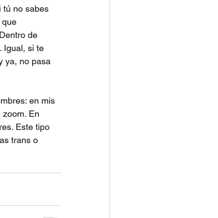
i tú no sabes 
 que 
 Dentro de 
gual, si te 
 y ya, no pasa 
ombres: en mis 
n zoom. En 
s. Este tipo 
s trans o 