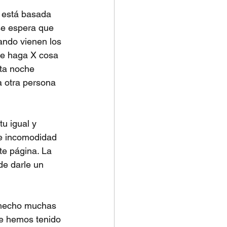
s está basada 
se espera que 
ando vienen los 
ue haga X cosa 
ta noche 
a otra persona 
u igual y 
te incomodidad 
te página. La 
de darle un 
n hecho muchas 
ue hemos tenido 