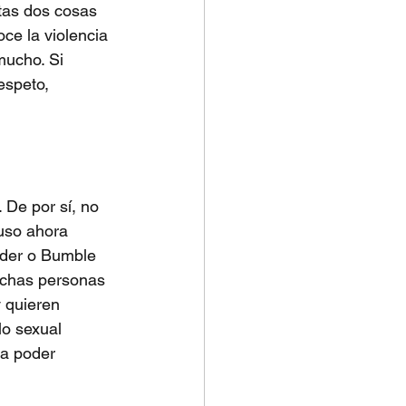
stas dos cosas 
ce la violencia 
ucho. Si 
espeto, 
 De por sí, no 
uso ahora 
nder o Bumble 
uchas personas 
 quieren 
lo sexual 
ra poder 