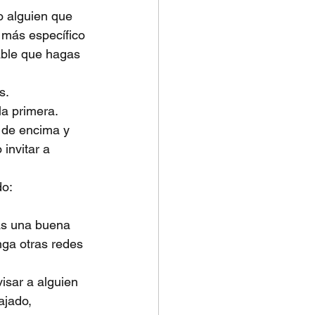
o alguien que 
 más específico 
able que hagas 
s.
a primera. 
 de encima y 
invitar a 
do:
as una buena 
nga otras redes 
isar a alguien 
ajado, 