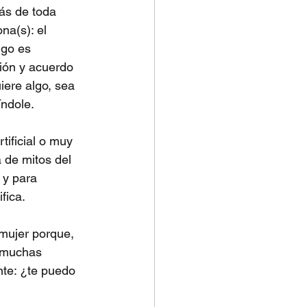
ás de toda 
na(s): el 
lgo es 
ón y acuerdo 
uiere algo, sea 
índole.
ificial o muy 
 de mitos del 
 y para 
fica. 
mujer porque, 
s muchas 
te: ¿te puedo 