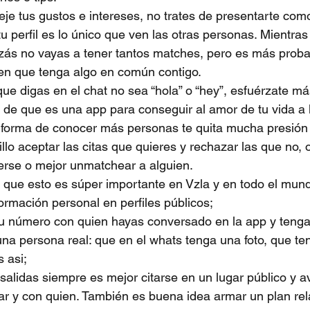
fleje tus gustos e intereses, no trates de presentarte com
u perfil es lo único que ven las otras personas. Mientras
uizás no vayas a tener tantos matches, pero es más prob
en que tenga algo en común contigo.
ue digas en el chat no sea “hola” o “hey”, esfuérzate má
a de que es una app para conseguir al amor de tu vida a l
 forma de conocer más personas te quita mucha presión
llo aceptar las citas que quieres y rechazar las que no, o 
erse o mejor unmatchear a alguien.
 que esto es súper importante en Vzla y en todo el mun
rmación personal en perfiles públicos;
tu número con quien hayas conversado en la app y teng
na persona real: que en el whats tenga una foto, que te
s asi;
salidas siempre es mejor citarse en un lugar público y av
ar y con quien. También es buena idea armar un plan rel