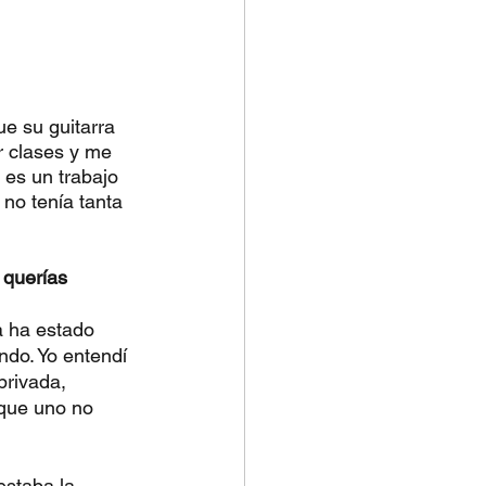
e su guitarra 
r clases y me 
es un trabajo 
no tenía tanta 
querías 
a ha estado 
do. Yo entendí 
privada, 
nque uno no 
estaba la 