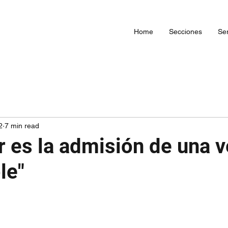
Home
Secciones
Ser
2
7 min read
r es la admisión de una 
le"