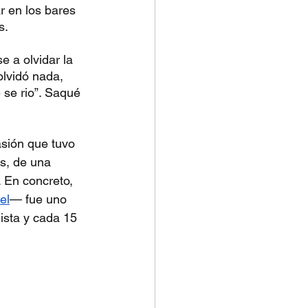
r en los bares 
s.
 a olvidar la 
olvidó nada, 
 se rio”. Saqué 
sión que tuvo 
os, de una 
 En concreto, 
el
— fue uno 
ista y cada 15 