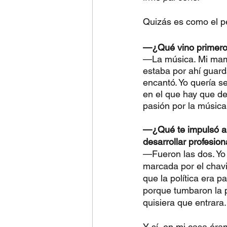
Quizás es como el pe
—¿Qué vino primero 
—La música. Mi mamá
estaba por ahí guard
encantó. Yo quería s
en el que hay que de
pasión por la música
—¿Qué te impulsó a 
desarrollar profesion
—Fueron las dos. Yo 
marcada por el chav
que la política era p
porque tumbaron la p
quisiera que entrara.
Y sí, en mi casa éra