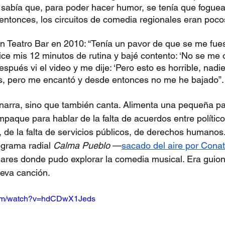
sabía que, para poder hacer humor, se tenía que foguea
e entonces, los circuitos de comedia regionales eran poco
n Teatro Bar en 2010: “Tenía un pavor de que se me fuese
ice mis 12 minutos de rutina y bajé contento: ‘No se me 
espués vi el video y me dije: ‘Pero esto es horrible, nadie
s, pero me encantó y desde entonces no me he bajado”.
 narra, sino que también canta. Alimenta una pequeña pa
mpaque para hablar de la falta de acuerdos entre polític
 de la falta de servicios públicos, de derechos humanos.
ograma radial 
Calma Pueblo
 —
sacado del aire por Conat
ares donde pudo explorar la comedia musical. Era guion
eva canción.
com/watch?v=hdCDwX1Jeds