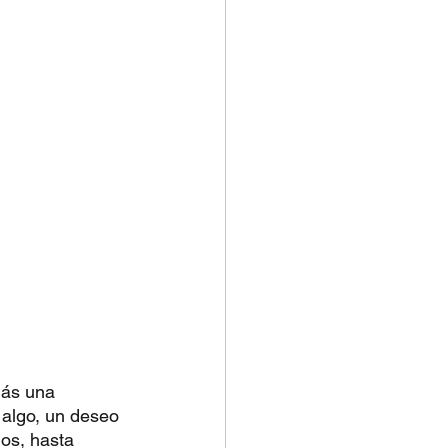
más una 
 algo, un deseo 
ños, hasta 