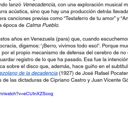
ndo lanzó 
Venecadencia
, con una exploración musical m
tarra acústica, sino que hay una producción detrás llevad
ra canciones previas como “Testaferro de tu amor” y “An
a época de 
Calma Pueblo
.
 estos años en Venezuela (para) que, cuando escuchemos
cracia, digamos: ‘¡Berro, vivimos todo eso!’. Porque m
 por el propio mecanismo de defensa del cerebro de no 
uardar registro de lo que ha pasado. Esa fue la intenció
ica sobre el disco que, además, hace guiño en el subtítul
ezolano de la decadencia
 (1927) de José Rafael Pocaterr
es de las dictaduras de Cipriano Castro y Juan Vicente 
com/watch?v=eCUInXZScog