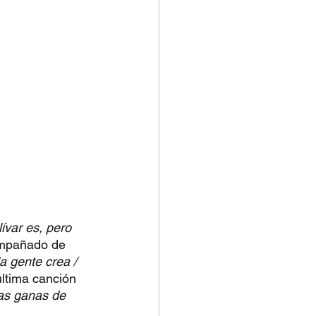
ívar es, pero 
ompañado de 
a gente crea / 
última canción 
as ganas de 