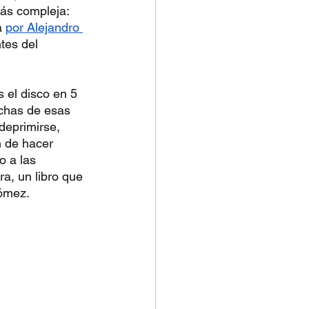
ás compleja: 
a
por Alejandro 
tes del 
 el disco en 5 
uchas de esas 
deprimirse, 
n de hacer 
o a las 
a, un libro que 
Gómez.