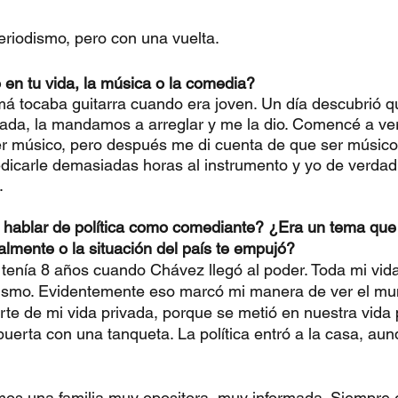
riodismo, pero con una vuelta.
en tu vida, la música o la comedia?
 tocaba guitarra cuando era joven. Un día descubrió qu
ada, la mandamos a arreglar y me la dio. Comencé a ve
er músico, pero después me di cuenta de que ser músico 
dicarle demasiadas horas al instrumento y yo de verdad 
.
hablar de política como comediante? ¿Era un tema que 
almente o la situación del país te empujó?
tenía 8 años cuando Chávez llegó al poder. Toda mi vid
ismo. Evidentemente eso marcó mi manera de ver el mun
arte de mi vida privada, porque se metió en nuestra vida 
uerta con una tanqueta. La política entró a la casa, au
mos una familia muy opositora, muy informada. Siempre 