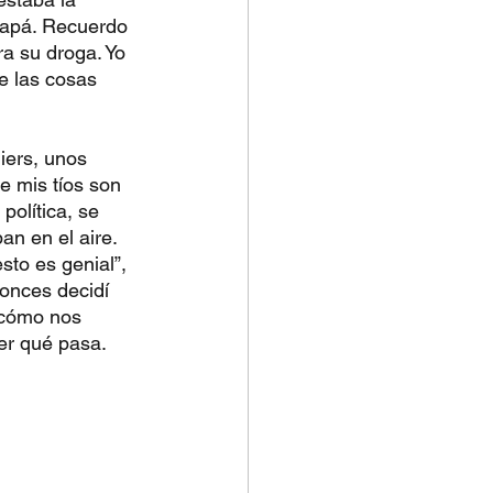
papá. Recuerdo 
ra su droga. Yo 
e las cosas 
iers, unos 
 mis tíos son 
política, se 
n en el aire. 
sto es genial”, 
onces decidí 
e cómo nos 
er qué pasa.