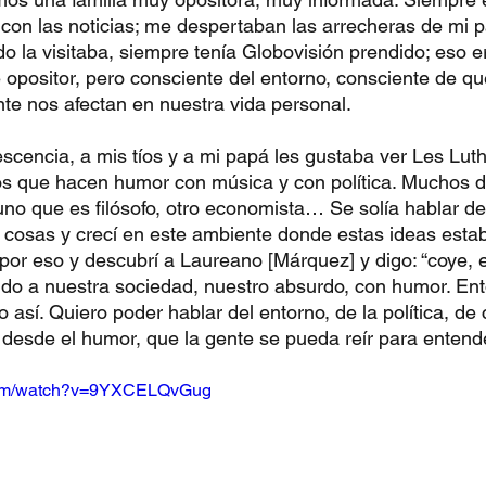
 con las noticias; me despertaban las arrecheras de mi 
do la visitaba, siempre tenía Globovisión prendido; eso e
 opositor, pero consciente del entorno, consciente de qu
nte nos afectan en nuestra vida personal.
encia, a mis tíos y a mi papá les gustaba ver Les Luth
s que hacen humor con música y con política. Muchos de
uno que es filósofo, otro economista… Se solía hablar de 
s cosas y crecí en este ambiente donde estas ideas estaba
por eso y descubrí a Laureano [Márquez] y digo: “coye, e
do a nuestra sociedad, nuestro absurdo, con humor. Ent
 así. Quiero poder hablar del entorno, de la política, d
 desde el humor, que la gente se pueda reír para entend
.com/watch?v=9YXCELQvGug