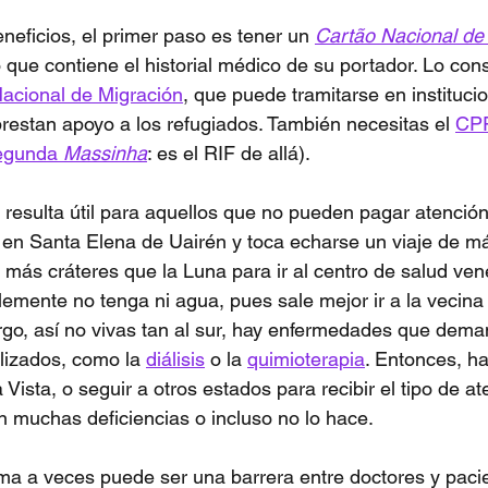
neficios, el primer paso es tener un 
Cartão Nacional de
ue contiene el historial médico de su portador. Lo con
Nacional de Migración
, que puede tramitarse en instituci
estan apoyo a los refugiados. También necesitas el 
CP
egunda 
Massinha
: es el RIF de allá).
 resulta útil para aquellos que no pueden pagar atención
 en Santa Elena de Uairén y toca echarse un viaje de m
 más cráteres que la Luna para ir al centro de salud ve
emente no tenga ni agua, pues sale mejor ir a la vecina
rgo, así no vivas tan al sur, hay enfermedades que dem
lizados, como la 
diálisis
 o la 
quimioterapia
. Entonces, ha
ista, o seguir a otros estados para recibir el tipo de a
 muchas deficiencias o incluso no lo hace.
oma a veces puede ser una barrera entre doctores y pac