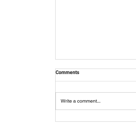
Comments
Write a comment...
“Incluso en los momentos
más difíciles, tenemos la
capacidad de reconstruirnos”