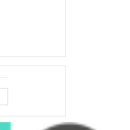
 qué se come el sistema
toral venezolano? 🗳️