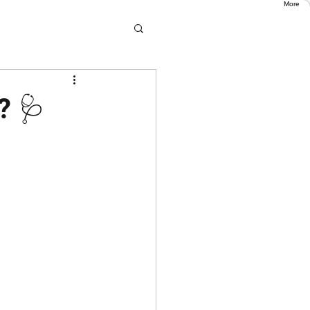
More
? 🩺