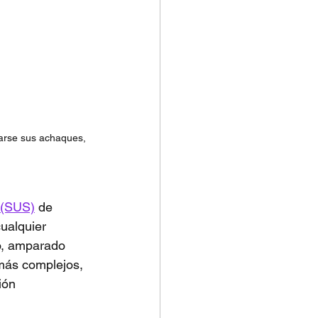
tarse sus achaques, 
 (SUS)
 de 
ualquier 
lo, amparado 
más complejos, 
ión 