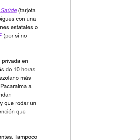
 Saúde
 (tarjeta 
sigues con una 
ones estatales o 
F
 (por si no 
 privada en 
ás de 10 horas 
nezolano más 
 Pacaraima a 
andan 
y que rodar un 
tención que 
ientes. Tampoco 